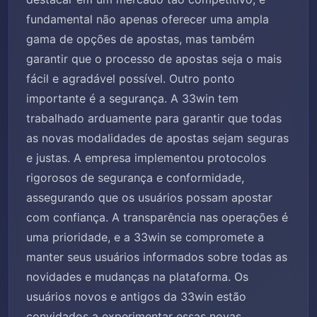
fundamental não apenas oferecer uma ampla
gama de opções de apostas, mas também
garantir que o processo de apostas seja o mais
fácil e agradável possível. Outro ponto
importante é a segurança. A 33win tem
trabalhado arduamente para garantir que todas
as novas modalidades de apostas sejam seguras
e justas. A empresa implementou protocolos
rigorosos de segurança e conformidade,
assegurando que os usuários possam apostar
com confiança. A transparência nas operações é
uma prioridade, e a 33win se compromete a
manter seus usuários informados sobre todas as
novidades e mudanças na plataforma. Os
usuários novos e antigos da 33win estão
convidados a experimentar essas novas