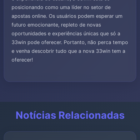
posicionando como uma líder no setor de
apostas online. Os usuários podem esperar um
futuro emocionante, repleto de novas
oportunidades e experiências únicas que só a
33win pode oferecer. Portanto, não perca tempo
e venha descobrir tudo que a nova 33win tem a
oferecer!
Notícias Relacionadas