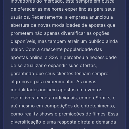
inovadoras do mercado, está sempre em busca
de oferecer as melhores experiências para seus
usuários. Recentemente, a empresa anunciou a
abertura de novas modalidades de apostas que
prometem não apenas diversificar as opções
disponíveis, mas também atrair um público ainda
maior. Com a crescente popularidade das
apostas online, a 33win percebeu a necessidade
de se atualizar e expandir suas ofertas,
garantindo que seus clientes tenham sempre
algo novo para experimentar. As novas
modalidades incluem apostas em eventos
esportivos menos tradicionais, como eSports, e
até mesmo em competições de entretenimento,
como reality shows e premiações de filmes. Essa
diversificação é uma resposta direta à demanda