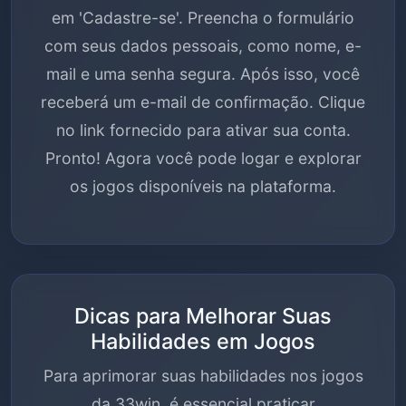
em 'Cadastre-se'. Preencha o formulário
com seus dados pessoais, como nome, e-
mail e uma senha segura. Após isso, você
receberá um e-mail de confirmação. Clique
no link fornecido para ativar sua conta.
Pronto! Agora você pode logar e explorar
os jogos disponíveis na plataforma.
Dicas para Melhorar Suas
Habilidades em Jogos
Para aprimorar suas habilidades nos jogos
da 33win, é essencial praticar