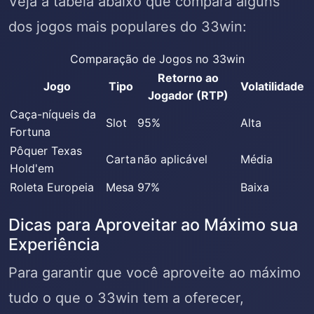
Veja a tabela abaixo que compara alguns
dos jogos mais populares do 33win:
Comparação de Jogos no 33win
Retorno ao
Jogo
Tipo
Volatilidade
Jogador (RTP)
Caça-níqueis da
Slot
95%
Alta
Fortuna
Pôquer Texas
Carta
não aplicável
Média
Hold'em
Roleta Europeia
Mesa
97%
Baixa
Dicas para Aproveitar ao Máximo sua
Experiência
Para garantir que você aproveite ao máximo
tudo o que o 33win tem a oferecer,