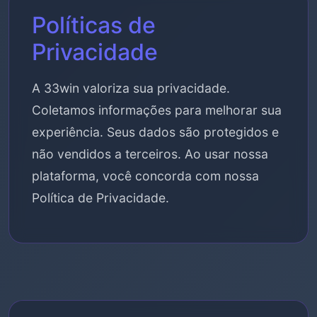
Políticas de
Privacidade
A 33win valoriza sua privacidade.
Coletamos informações para melhorar sua
experiência. Seus dados são protegidos e
não vendidos a terceiros. Ao usar nossa
plataforma, você concorda com nossa
Política de Privacidade.