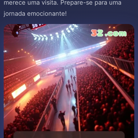
merece uma visita. Prepare-se para uma
jornada emocionante!