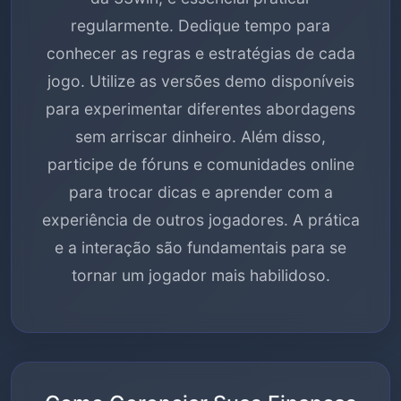
regularmente. Dedique tempo para
conhecer as regras e estratégias de cada
jogo. Utilize as versões demo disponíveis
para experimentar diferentes abordagens
sem arriscar dinheiro. Além disso,
participe de fóruns e comunidades online
para trocar dicas e aprender com a
experiência de outros jogadores. A prática
e a interação são fundamentais para se
tornar um jogador mais habilidoso.