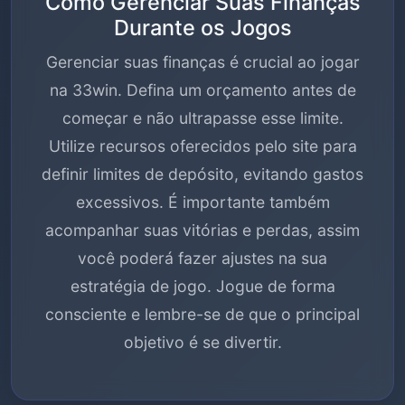
Como Gerenciar Suas Finanças
Durante os Jogos
Gerenciar suas finanças é crucial ao jogar
na 33win. Defina um orçamento antes de
começar e não ultrapasse esse limite.
Utilize recursos oferecidos pelo site para
definir limites de depósito, evitando gastos
excessivos. É importante também
acompanhar suas vitórias e perdas, assim
você poderá fazer ajustes na sua
estratégia de jogo. Jogue de forma
consciente e lembre-se de que o principal
objetivo é se divertir.