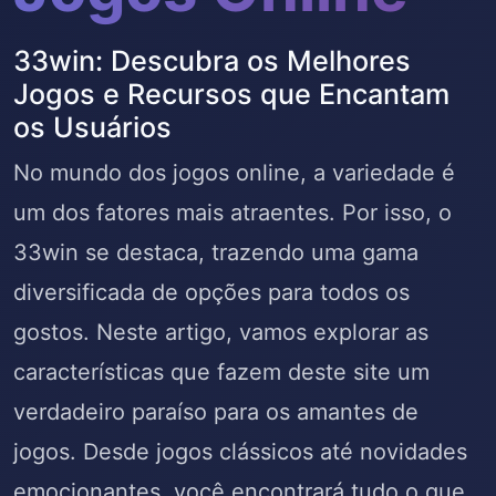
33win: Descubra os Melhores
Jogos e Recursos que Encantam
os Usuários
No mundo dos jogos online, a variedade é
um dos fatores mais atraentes. Por isso, o
33win se destaca, trazendo uma gama
diversificada de opções para todos os
gostos. Neste artigo, vamos explorar as
características que fazem deste site um
verdadeiro paraíso para os amantes de
jogos. Desde jogos clássicos até novidades
emocionantes, você encontrará tudo o que