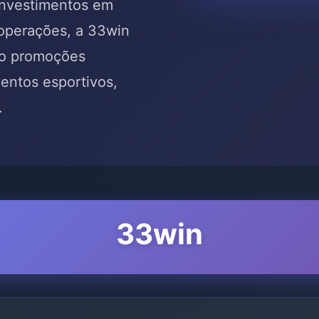
investimentos em
 operações, a 33win
mo promoções
entos esportivos,
.
33win