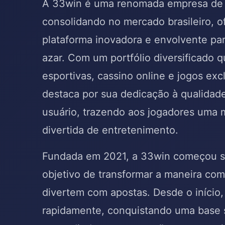
A 33win é uma renomada empresa de 
consolidando no mercado brasileiro, 
plataforma inovadora e envolvente par
azar. Com um portfólio diversificado q
esportivas, cassino online e jogos exc
destaca por sua dedicação à qualidade
usuário, trazendo aos jogadores uma 
divertida de entretenimento.
Fundada em 2021, a 33win começou su
objetivo de transformar a maneira como
divertem com apostas. Desde o início
rapidamente, conquistando uma base s