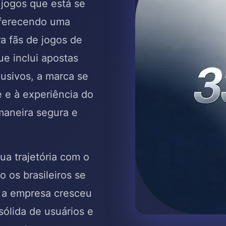
jogos que está se
oferecendo uma
a fãs de jogos de
ue inclui apostas
lusivos, a marca se
 e à experiência do
maneira segura e
a trajetória com o
 os brasileiros se
, a empresa cresceu
ólida de usuários e