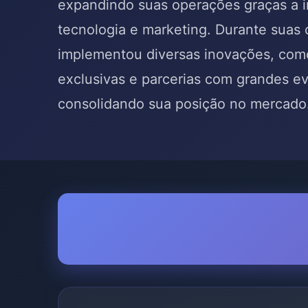
expandindo suas operações graças a 
tecnologia e marketing. Durante suas
implementou diversas inovações, co
exclusivas e parcerias com grandes ev
consolidando sua posição no mercado