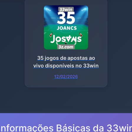
35 jogos de apostas ao
vivo disponíveis no 33win
12/02/2026
Informações Básicas da 33wi