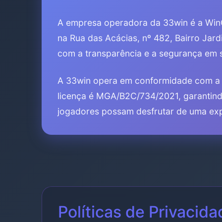
A empresa operadora da 33win é a WinG
na Rua das Acácias, nº 482, Bairro Jar
com a transparência e a segurança em 
A 33win opera em conformidade com a le
licença é MGA/B2C/734/2021, garantind
jogadores possam desfrutar de uma expe
Políticas de Privacida