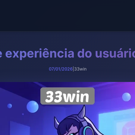
e experiência do usuár
07/01/2026
|
33win