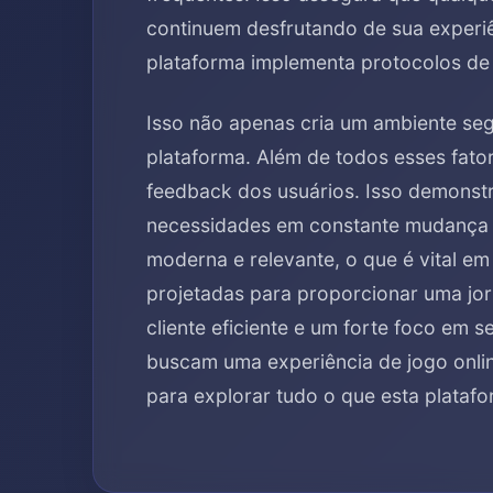
continuem desfrutando de sua experiê
plataforma implementa protocolos de
Isso não apenas cria um ambiente se
plataforma. Além de todos esses fato
feedback dos usuários. Isso demonstr
necessidades em constante mudança d
moderna e relevante, o que é vital e
projetadas para proporcionar uma jor
cliente eficiente e um forte foco em
buscam uma experiência de jogo onlin
para explorar tudo o que esta platafo