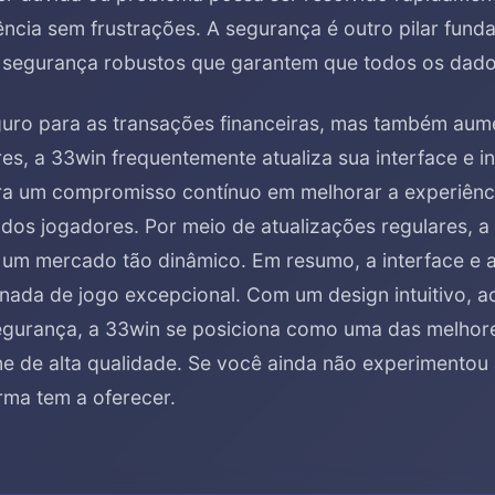
ncia sem frustrações. A segurança é outro pilar funda
 segurança robustos que garantem que todos os dados
guro para as transações financeiras, mas também aume
res, a 33win frequentemente atualiza sua interface e
a um compromisso contínuo em melhorar a experiência
os jogadores. Por meio de atualizações regulares, 
m um mercado tão dinâmico. Em resumo, a interface e 
nada de jogo excepcional. Com um design intuitivo, ac
 segurança, a 33win se posiciona como uma das melho
e de alta qualidade. Se você ainda não experimentou
rma tem a oferecer.