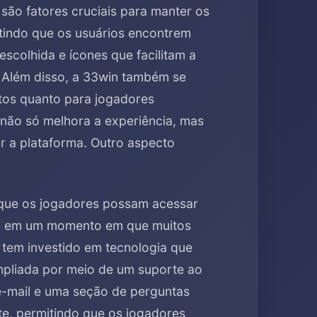
são fatores cruciais para manter os
itindo que os usuários encontrem
colhida e ícones que facilitam a
l. Além disso, a 33win também se
atos quanto para jogadores
o não só melhora a experiência, mas
r a plataforma. Outro aspecto
o que os jogadores possam acessar
ante em um momento em que muitos
 tem investido em tecnologia que
mpliada por meio de um suporte ao
 e-mail e uma seção de perguntas
te, permitindo que os jogadores