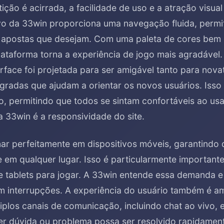
o é acirrada, a facilidade de uso e a atração visual 
ivo da 33win proporciona uma navegação fluida, perm
apostas que desejam. Com uma paleta de cores bem es
plataforma torna a experiência de jogo mais agradáve
erface foi projetada para ser amigável tanto para nov
tegradas que ajudam a orientar os novos usuários. Iss
 permitindo que todos se sintam confortáveis ao usa
a 33win é a responsividade do site.
nar perfeitamente em dispositivos móveis, garantind
 e em qualquer lugar. Isso é particularmente import
 tablets para jogar. A 33win entende essa demanda e
 interrupções. A experiência do usuário também é a
ltiplos canais de comunicação, incluindo chat ao vivo,
er dúvida ou problema possa ser resolvido rapidamen