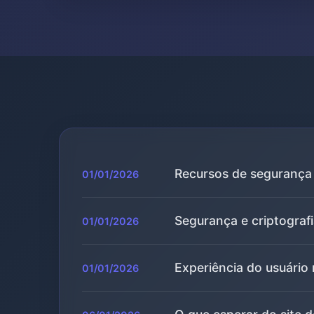
Recursos de segurança 
01/01/2026
Segurança e criptograf
01/01/2026
Experiência do usuário
01/01/2026