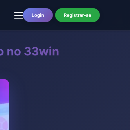
Login
Registrar-se
io no 33win