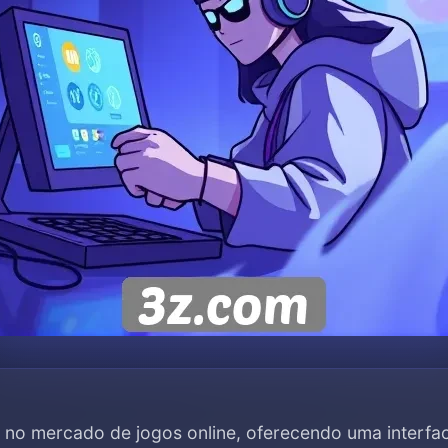
no mercado de jogos online, oferecendo uma interfac