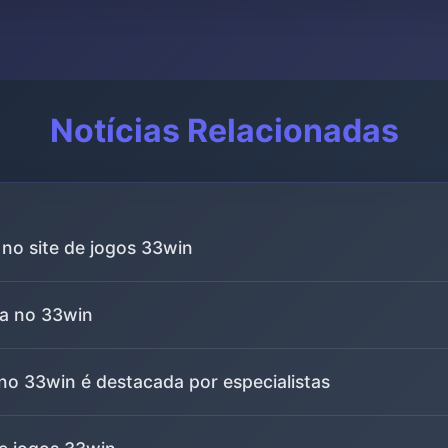
Notícias Relacionadas
no site de jogos 33win
ia no 33win
 no 33win é destacada por especialistas